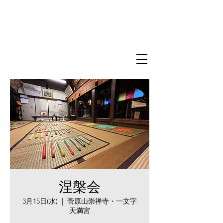
菅原山崇禅寺
一文字天満宮
涅槃会
3月15日(水)
  |  
菅原山崇禅寺・一文字
天満宮