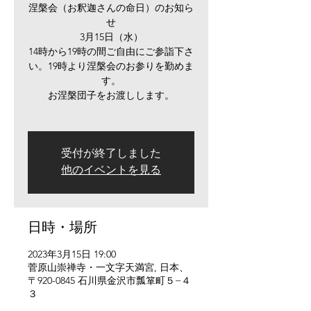
涅槃会（お釈迦さんの命日）のお知ら
せ
3月15日（水）
14時から19時の間ご自由にご参詣下さ
い。19時より涅槃会のお参りを勤めま
す。
お涅槃団子をお渡しします。
受付が終了しました
他のイベントを見る
日時・場所
2023年3月15日 19:00
菅原山崇禅寺・一文字天満宮, 日本、
〒920-0845 石川県金沢市瓢箪町５−４
３