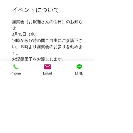
イベントについて
涅槃会（お釈迦さんの命日）のお知ら
せ
3月15日（水）
14時から19時の間ご自由にご参詣下さ
い。19時より涅槃会のお参りを勤めま
す。
お涅槃団子をお渡しします。
#涅槃団子
#涅槃会#金沢#崇禅寺#一文
字天満宮#金沢
Phone
Email
LINE
このイベントをシェア