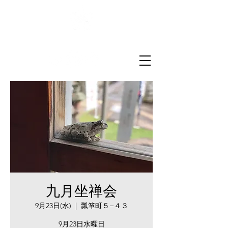
菅原山崇禅寺
一文字天満宮
九月坐禅会
9月23日(水)
  |  
瓢箪町５−４３
9月23日水曜日