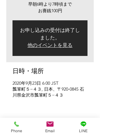
早朝6時より7時頃まで
お賽銭100円
お申し込みの受付は終了し
ました。
他のイベントを見る
日時・場所
2020年9月23日 6:00 JST
瓢箪町５−４３, 日本、〒920-0845 石
川県金沢市瓢箪町５−４３
このイベントをシェア
Phone
Email
LINE