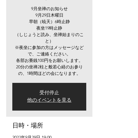
9月坐禅のお知らせ
9月29日木曜日
早朝（暁天）6時止静
夜坐19時止静
（しじょうと読み、坐禅始まりのこ
と）
※夜坐に参加の方はメッセージなど
で、ご連絡ください。
各部お賽銭100円をお願いします。
20分の坐禅2柱と般若心経のお参り
の、1時間ほどの会になります。
受付停止
他のイベントを見る
日時・場所
2022年9月29日 19:00