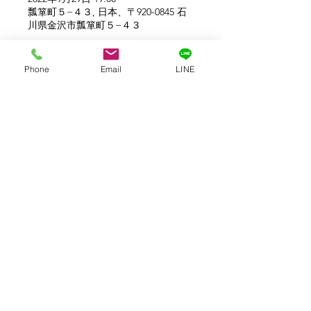
瓢箪町５−４３, 日本、〒920-0845 石
川県金沢市瓢箪町５−４３
Phone
Email
LINE
このイベントをシェア
©菅原山崇禅寺 一文字天満宮2020
お問合せ
mail:
ichimonji1025@gmail.com
Tel :
076-221-4803