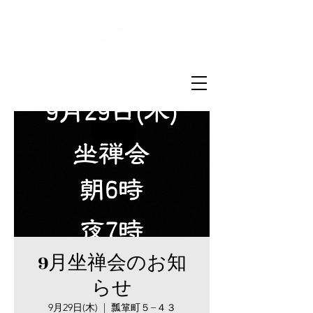
菅原山崇禅寺
一文字天満宮
9月坐禅会のお知
らせ
9月29日(木)
  |  
瓢箪町５−４３