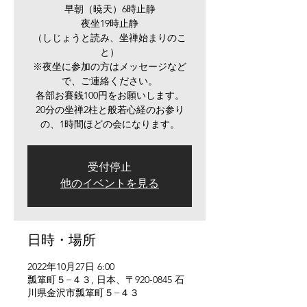
早朝（暁天）6時止静
夜坐19時止静
（しじょうと読み、坐禅始まりのこ
と）
※夜坐に参加の方はメッセージなど
で、ご連絡ください。
各部お賽銭100円をお願いします。
20分の坐禅2柱と般若心経のお参り
の、1時間ほどの会になります。
受付停止
他のイベントを見る
日時・場所
2022年10月27日 6:00
瓢箪町５−４３, 日本、〒920-0845 石
川県金沢市瓢箪町５−４３