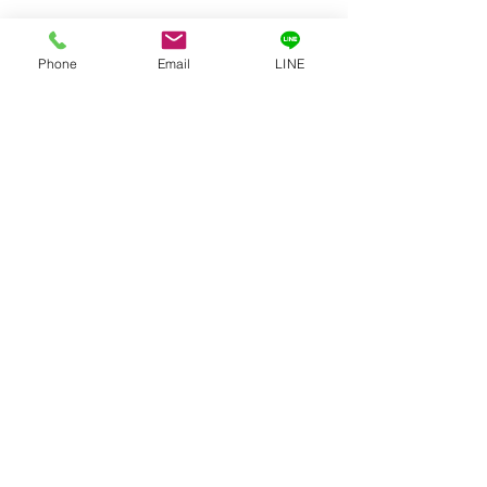
Phone
Email
LINE
このイベントをシェア
©菅原山崇禅寺 一文字天満宮2020
お問合せ
mail:
ichimonji1025@gmail.com
Tel :
076-221-4803