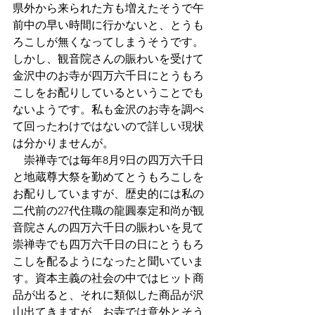
県外から来られた方も増えたそうで午
前中の早い時間に行かないと、とうも
ろこしが無くなってしまうそうです。
しかし、観音院さんの賑わいを受けて
金沢中のお寺が四万六千日にとうもろ
こしをお配りしているということでも
ないようです。私も金沢のお寺を調べ
て回ったわけではないので詳しい現状
は分かりませんが。
　崇禅寺では毎年8月9日の四万六千日
と地蔵尊大祭を勤めてとうもろこしを
お配りしていますが、歴史的には私の
二代前の27代住職の龍圓泰定和尚が観
音院さんの四万六千日の賑わいを見て
崇禅寺でも四万六千日の日にとうもろ
こしを配るようになったと聞いていま
す。資本主義の社会の中ではヒット商
品が出ると、それに類似した商品が沢
山出てきますが、お寺では意外とそう