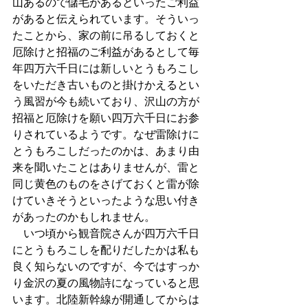
山あるので儲毛があるといったご利益
があると伝えられています。そういっ
たことから、家の前に吊るしておくと
厄除けと招福のご利益があるとして毎
年四万六千日には新しいとうもろこし
をいただき古いものと掛けかえるとい
う風習が今も続いており、沢山の方が
招福と厄除けを願い四万六千日にお参
りされているようです。なぜ雷除けに
とうもろこしだったのかは、あまり由
来を聞いたことはありませんが、雷と
同じ黄色のものをさげておくと雷が除
けていきそうといったような思い付き
があったのかもしれません。
　いつ頃から観音院さんが四万六千日
にとうもろこしを配りだしたかは私も
良く知らないのですが、今ではすっか
り金沢の夏の風物詩になっていると思
います。北陸新幹線が開通してからは