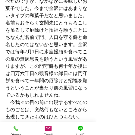
べたのですが、なかなかに美味しいお
菓子でした。今まで金沢にはあまりな
いタイプの和菓子だなと思いました。
名前もおそらく玄関先にとうもろこし
を吊るして厄除けと招福を願うことに
ちなんだ名前で門、入口を守る餅と命
名したのではないかと思います。金沢
では毎年7月1日に氷室饅頭を食べてこ
の夏の無病息災を願うという風習があ
りますが、この門守餅も何十年か後に
は四万六千日の観音様の縁日には門守
餅を食べて一年間の厄除けと招福を願
うということが当たり前の風習になっ
ているかもしれませんね。
　今我々の目の前に出現するすべての
ものごとは、突然何もないところから
出現してきたものはひとつもない。
日々の行いが未来の自分、また周りの
人達に何かを伝えていくことでしょ
Phone
Email
LINE