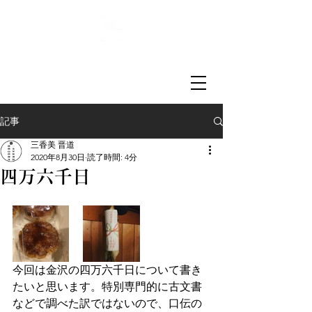
菅原山崇禅寺
一文字天満宮
記事
三香美 晋道
2020年8月30日
読了時間: 4分
四万六千日
今回は金沢の四万六千日について書き
たいと思います。特別専門的に古文書
などで調べた訳ではないので、口伝の