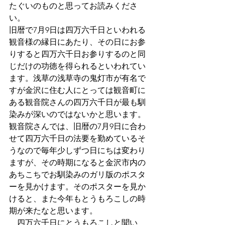
たぐいのものと思ってお読みくださ
い。
旧暦で7月9日は四万六千日といわれる
観音様の縁日にあたり、その日にお参
りすると四万六千日お参りするのと同
じだけの功徳を得られるといわれてい
ます。浅草の浅草寺の鬼灯市が有名で
すが金沢に住む人にとっては観音町に
ある観音院さんの四万六千日が最も馴
染みが深いのではないかと思います。
観音院さんでは、旧暦の7月9日に合わ
せて四万六千日の法要を勤めているそ
うなので毎年少しずつ日にちは変わり
ますが、その時期になると金沢市内の
あちこちでお馴染みのガリ版のポスタ
ーを見かけます。そのポスターを見か
けると、また今年もとうもろこしの時
期が来たなと思います。
　四万六千日にとうもろこしと聞い