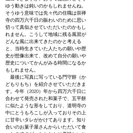
ゆう動きは鈍いのかもしれませんね。
そうゆう意味では先々代の住職は崇禅
寺の四万六千日の賑わいのために思い
切って真似させていただいたのかもし
れません。こうして地域に残る風習が
どんな風に出来てきたのかと考える
と、当時生きていた人たちの願いや歴
史が想像出来て、改めて自分の願いや
歴史についてかんがみる時間になるか
もしれません。
　最後に写真に写っている門守餅（か
どもりもち）を紹介させていただきま
す。今年（2020）年から四万六千日に
合わせて発売された和菓子で、五平餅
に似たような形をしており、道明寺の
中にとうもろこしが入っておりその上
に甘辛いタレがかけてあります。知り
合いのお菓子屋さんからいただいて食