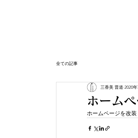
お知らせ
初詣
菅原山
全ての記事
三香美 晋道
2020
ホームペ
ホームページを改装