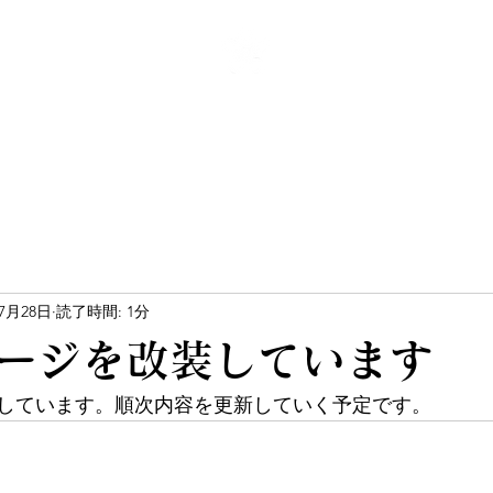
菅原山崇禅寺
一文字天満宮
崇禅寺
一文字天満宮
寺子屋
観光・体験
御朱印
年7月28日
読了時間: 1分
ージを改装しています
しています。順次内容を更新していく予定です。